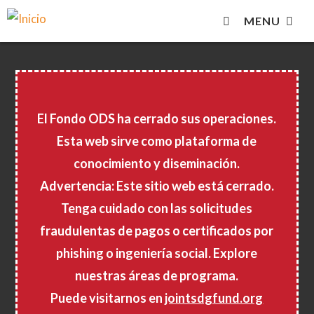
Novedades
Biblioteca en línea
English
Español
MENU
Pasar
al
contenido
principal
El Fondo ODS ha cerrado sus operaciones.
Esta web sirve como plataforma de
conocimiento y diseminación.
Advertencia: Este sitio web está cerrado.
Tenga cuidado con las solicitudes
fraudulentas de pagos o certificados por
phishing o ingeniería social. Explore
nuestras áreas de programa.
Puede visitarnos en
jointsdgfund.org