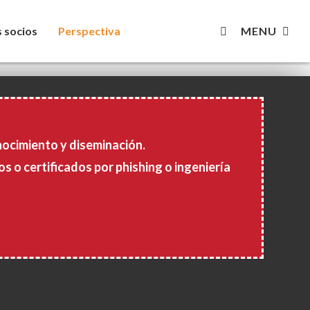
Novedades
Biblioteca en línea
English
Español
 socios
Perspectiva
MENU
ocimiento y diseminación.
s o certificados por phishing o ingeniería