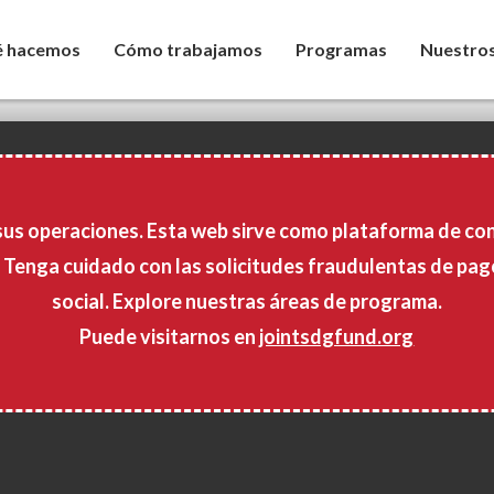
 hacemos
Cómo trabajamos
Programas
Nuestros
sus operaciones. Esta web sirve como plataforma de con
 Tenga cuidado con las solicitudes fraudulentas de pago
social. Explore nuestras áreas de programa.
Puede visitarnos en
jointsdgfund.org